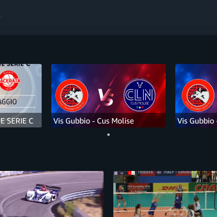
 SERIE C
Vis Gubbio - Cus Molise
Vis Gubbio 