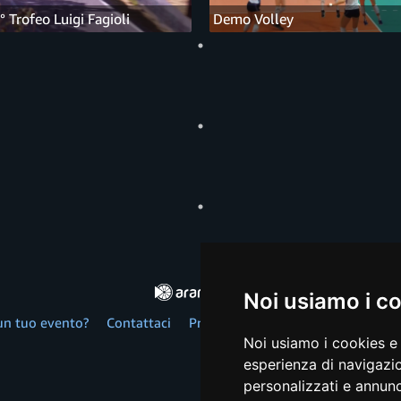
° Trofeo Luigi Fagioli
Demo Volley
Noi usiamo i c
un tuo evento?
Contattaci
Privacy
Cookie
© 2018-2026, Ar
Noi usiamo i cookies e 
esperienza di navigazio
personalizzati e annunci